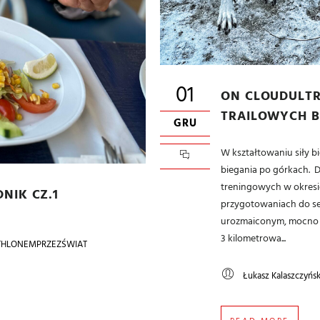
01
ON CLOUDULTR
TRAILOWYCH B
GRU
W kształtowaniu siły b
biegania po górkach. D
treningowych w okres
NIK CZ.1
przygotowaniach do se
urozmaiconym, mocno p
3 kilometrowa...
THLONEMPRZEZŚWIAT
Łukasz Kalaszczyńsk