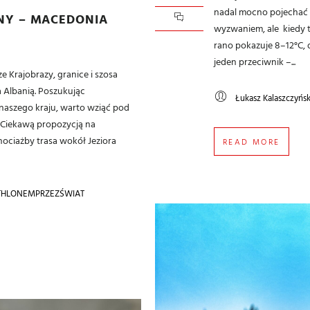
nadal mocno pojechać n
NY – MACEDONIA
wyzwaniem, ale kiedy 
rano pokazuje 8–12°C, 
jeden przeciwnik –...
 Krajobrazy, granice i szosa
 Albanią. Poszukując
Łukasz Kalaszczyńsk
naszego kraju, warto wziąć pod
Ciekawą propozycją na
ociażby trasa wokół Jeziora
READ MORE
THLONEMPRZEZŚWIAT