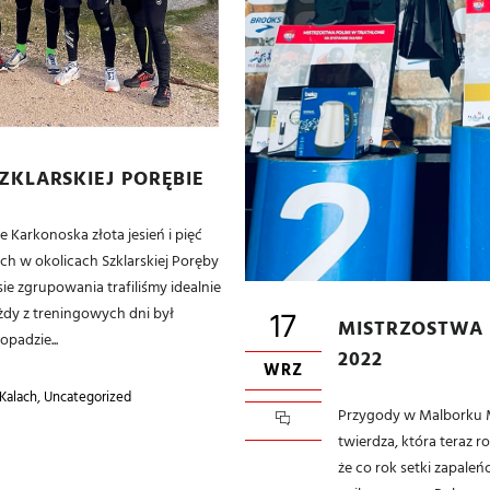
ZKLARSKIEJ PORĘBIE
 Karkonoska złota jesień i pięć
ch w okolicach Szklarskiej Poręby
e zgrupowania trafiliśmy idealnie
dy z treningowych dni był
17
MISTRZOSTWA 
opadzie...
2022
WRZ
,
Kalach
Uncategorized
Przygody w Malborku M
twierdza, która teraz r
że co rok setki zapaleń