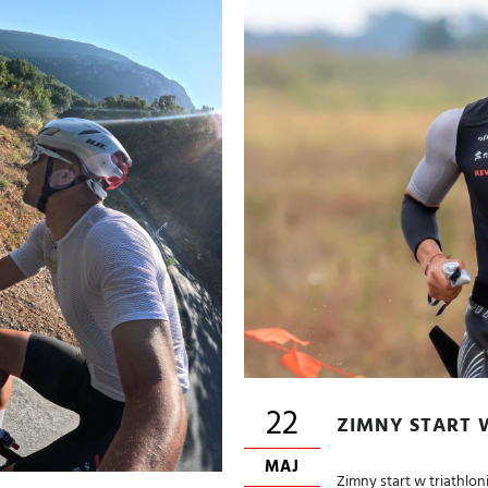
22
ZIMNY START 
MAJ
Zimny start w triathlon