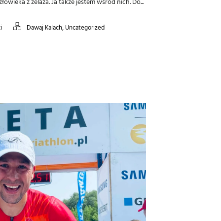
łowieka z żelaza. Ja także jestem wśród nich. Do...
,
i
Dawaj Kalach
Uncategorized