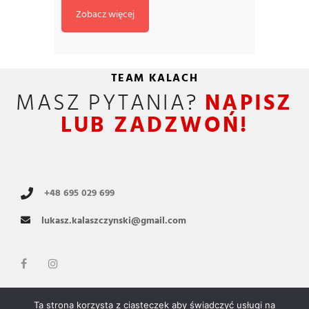
Zobacz więcej
TEAM KALACH
MASZ PYTANIA?
NAPISZ
LUB ZADZWOŃ!
+48 695 029 699
lukasz.kalaszczynski@gmail.com
Copyright © 2021 Team Kalach by
Pekrul.pl
Ta strona korzysta z ciasteczek aby świadczyć usługi na