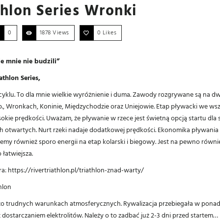
hlon Series Wronki
0
1878 Views
0
Likes
 mnie nie budzili”
thlon Series
,
yklu. To dla mnie wielkie wyróżnienie i duma. Zawody rozgrywane są na d
p., Wronkach, Koninie, Międzychodzie oraz Uniejowie. Etap pływacki we wsz
okie prędkości. Uważam, że pływanie w rzece jest świetną opcją startu dla
h otwartych. Nurt rzeki nadaje dodatkowej prędkości. Ekonomika pływania z
my również sporo energii na etap kolarski i biegowy. Jest na pewno również 
 łatwiejsza.
ra:
https://rivertriathlon.pl/triathlon-znad-warty/
hlon
o trudnych warunkach atmosferycznych. Rywalizacja przebiegała w ponad
ostarczaniem elektrolitów. Należy o to zadbać już 2-3 dni przed startem…