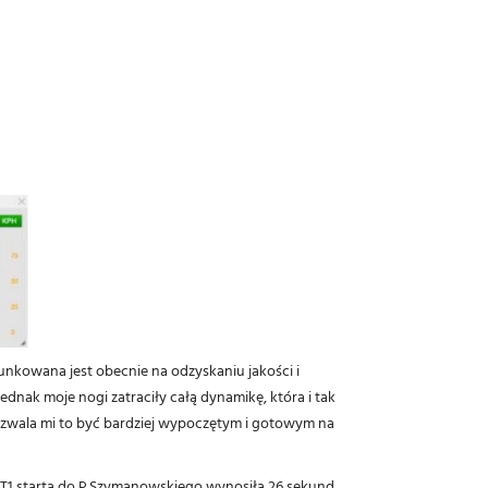
nkowana jest obecnie na odzyskaniu jakości i
nak moje nogi zatraciły całą dynamikę, która i tak
Pozwala mi to być bardziej wypoczętym i gotowym na
T1 starta do P.Szymanowskiego wynosiła 26 sekund.