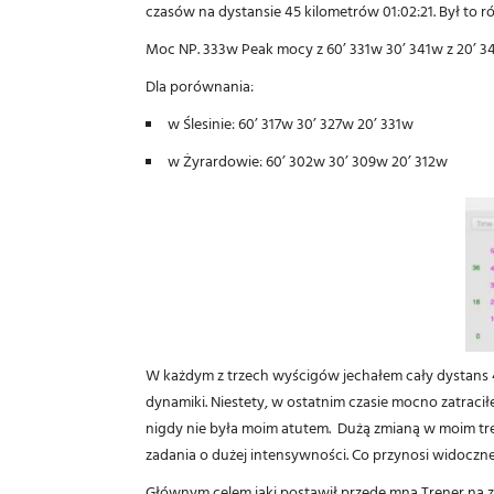
czasów na dystansie 45 kilometrów 01:02:21. Był to 
Moc NP. 333w Peak mocy z 60’ 331w 30’ 341w z 20’ 
Dla porównania:
w Ślesinie: 60’ 317w 30’ 327w 20’ 331w
w Żyrardowie: 60’ 302w 30’ 309w 20’ 312w
W każdym z trzech wyścigów jechałem cały dystans 
dynamiki. Niestety, w ostatnim czasie mocno zatrac
nigdy nie była moim atutem. Dużą zmianą w moim tre
zadania o dużej intensywności. Co przynosi widoczne
Głównym celem jaki postawił przede mną Trener na 