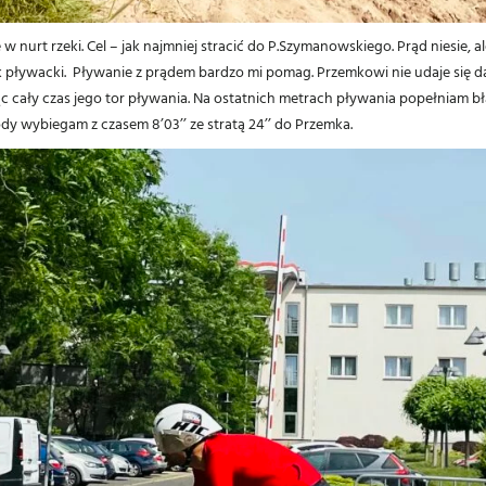
ię w nurt rzeki. Cel – jak najmniej stracić do P.Szymanowskiego. Prąd niesie
 pływacki. Pływanie z prądem bardzo mi pomag. Przemkowi nie udaje się da
c cały czas jego tor pływania. Na ostatnich metrach pływania popełniam 
dy wybiegam z czasem 8’03’’ ze stratą 24’’ do Przemka.