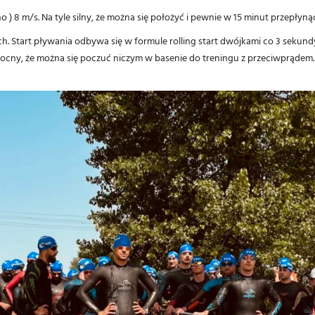
 ) 8 m/s. Na tyle silny, że można się położyć i pewnie w 15 minut przepłyną
h. Start pływania odbywa się w formule rolling start dwójkami co 3 seku
ak mocny, że można się poczuć niczym w basenie do treningu z przeciwprądem.