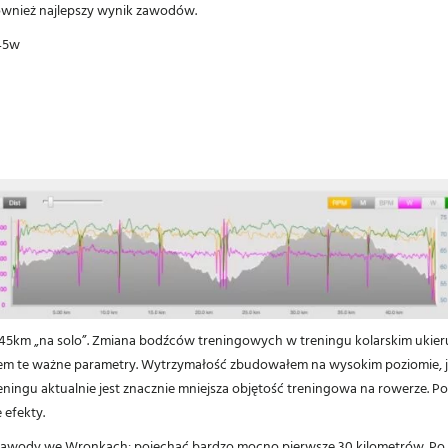
również najlepszy wynik zawodów.
345w
45km „na solo”. Zmiana bodźców treningowych w treningu kolarskim ukieru
iłem te ważne parametry. Wytrzymałość zbudowałem na wysokim poziomie, jed
ningu aktualnie jest znacznie mniejsza objętość treningowa na rowerze. 
 efekty.
zawody we Wronkach: pojechać bardzo mocno pierwsze 30 kilometrów. Po 