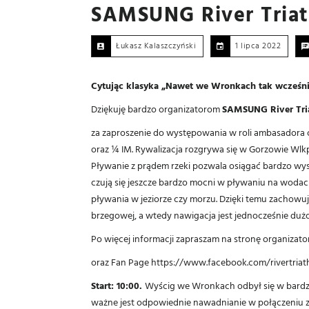
SAMSUNG River Triat
Łukasz Kalaszczyński
1 lipca 2022
Cytując klasyka „Nawet we Wronkach tak wcześnie
Dziękuję bardzo organizatorom
SAMSUNG River Tria
za zaproszenie do występowania w roli ambasadora c
oraz ¼ IM. Rywalizacja rozgrywa się w Gorzowie Wlk
Pływanie z prądem rzeki pozwala osiągać bardzo wys
czują się jeszcze bardzo mocni w pływaniu na wodac
pływania w jeziorze czy morzu. Dzięki temu zachowuje
brzegowej, a wtedy nawigacja jest jednocześnie dużo
Po więcej informacji zapraszam na stronę organizato
oraz Fan Page
https://www.facebook.com/rivertriat
Start: 10:00.
Wyścig we Wronkach odbył się w bardz
ważne jest odpowiednie nawadnianie w połączeniu z d