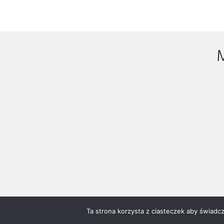
Copyright © 2021 Team Kalach by
Pekrul.pl
Ta strona korzysta z ciasteczek aby świadc