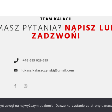
TEAM KALACH
MASZ PYTANIA?
NAPISZ LU
ZADZWOŃ!
+48 695 029 699
lukasz.kalaszczynski@gmail.com
Polityka prywatności
zyć usługi na najwyższym poziomie. Dalsze korzystanie ze strony oznacz