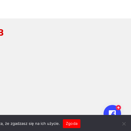
B
a, że zgadzasz się na ich użycie.
Zgoda