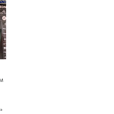
KM
za