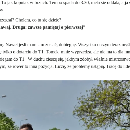
 To jak kopniak w brzuch. Tempo spada do 3:30, meta się oddala, a j
sy.
egrał? Cholera, co tu się dzieje?
dawaj. Druga: zawsze pamiętaj o pierwszej”
ę. Nawet jeśli mam tam zostać, dobiegnę. Wszystko o czym teraz myślę t
lę tylko o dotarciu do T1. Tomek
mnie wyprzedza, ale nie ma to dla mni
 Wbiegam do T1. W duchu cieszę się, jakbym zdobył właśnie mistrzostwo
, że rower to inna pozycja. Liczę, że problemy ustąpią. Tracę do lide