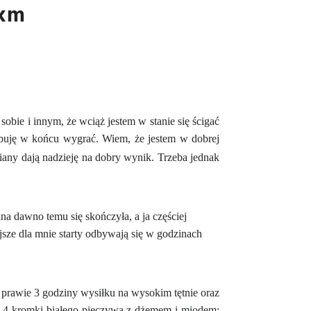
0km
sobie i innym, że wciąż jestem w stanie się ścigać
buję w końcu wygrać. Wiem, że jestem w dobrej
ziany dają nadzieję na dobry wynik. Trzeba jednak
a dawno temu się skończyła, a ja częściej
jsze dla mnie starty odbywają się w godzinach
prawie 3 godziny wysiłku na wysokim tętnie oraz
0: 4 kromki białego pieczywa z dżemem i miodem;