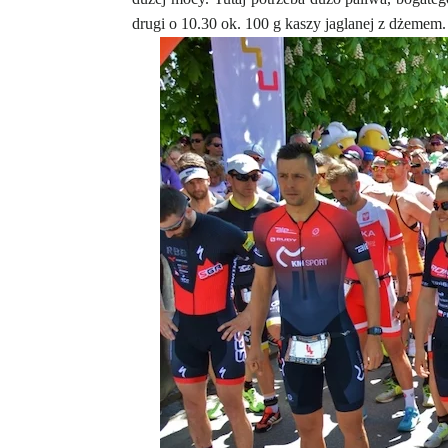
drugi o 10.30 ok. 100 g kaszy jaglanej z dżeme