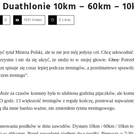
w Duathlonie 10km – 60km – 1
0
1031 Views
0
Likes
tytuł Mistrza Polski, ale to nie jest mój jedyny cel. Chcę udowodnić 
rzystne i nie da się ukryć, że siedzi to w mojej głowie.
Chcę
Potrze
zm spisuje się coraz lepiej podczas treningów, a przedstartowe sprawd
rzem treningu”.
 Może za czasów komuny była to ulubiona godzina pijaczków, ale komun
. O godz. 13 większość treningów z reguły kończę, ponieważ najważnie
 dla mnie bardzo ważne, nie zmieniłem rytmu treningowego.
lanowania posiłków w dniu zawodów. Dystans 10km / 60km / 10km to 
go w glikogen. Przed zawodami zjadłem dwa posiłki. Pierwszy o 7:3