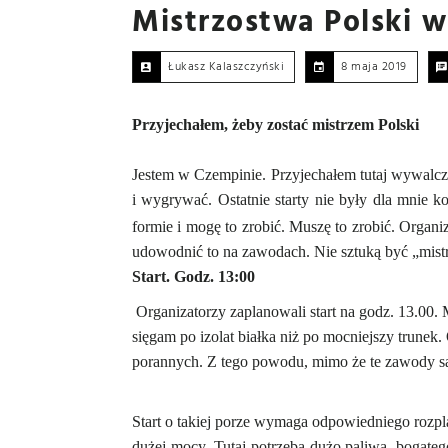
Mistrzostwa Polski 
Łukasz Kalaszczyński
8 maja 2019
Przyjechałem, żeby zostać mistrzem Polski
Jestem w Czempinie. Przyjechałem tutaj wywalczyć 
i wygrywać. Ostatnie starty nie były dla mnie ko
formie i mogę to zrobić. Muszę to zrobić. Organi
udowodnić to na zawodach. Nie sztuką być „mist
Start. Godz. 13:00
Organizatorzy zaplanowali start na godz. 13.00.
sięgam po izolat białka niż po mocniejszy trunek
porannych. Z tego powodu, mimo że te zawody są
Start o takiej porze wymaga odpowiedniego rozp
dużej mocy. Tutaj potrzeba dużo paliwa, bogate