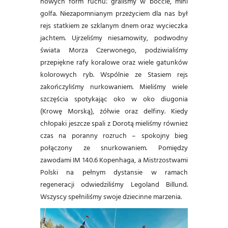
nowych form ruchu: graliśmy w boccie, mini
golfa. Niezapomnianym przeżyciem dla nas był
rejs statkiem ze szklanym dnem oraz wycieczka
jachtem. Ujrzeliśmy niesamowity, podwodny
świata Morza Czerwonego, podziwialiśmy
przepiękne rafy koralowe oraz wiele gatunków
kolorowych ryb. Wspólnie ze Stasiem rejs
zakończyliśmy nurkowaniem. Mieliśmy wiele
szczęścia spotykając oko w oko diugonia
(Krowę Morską), żółwie oraz delfiny. Kiedy
chłopaki jeszcze spali z Dorotą mieliśmy również
czas na poranny rozruch – spokojny bieg
połączony ze snurkowaniem. Pomiędzy
zawodami IM 140.6 Kopenhaga, a Mistrzostwami
Polski na pełnym dystansie w ramach
regeneracji odwiedziliśmy Legoland Billund.
Wszyscy spełniliśmy swoje dziecinne marzenia.