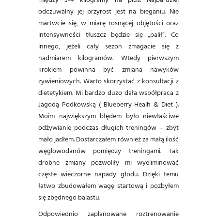
odczuwalny jej przyrost jest na bieganiu. Nie
martwcie się, w miarę rosnącej objętości oraz
intensywności tłuszcz będzie się „palił”. Co
innego, jeżeli cały sezon zmagacie się z
nadmiarem kilogramów. Wtedy pierwszym
krokiem powinna być zmiana nawyków
żywieniowych. Warto skorzystać z konsultacji z
dietetykiem. Mi bardzo dużo dała współpraca z
Jagodą Podkowską ( Blueberry Healh & Diet ).
Moim największym błędem było niewłaściwe
odżywianie podczas długich treningów – zbyt
mało jadłem. Dostarczałem również za małą ilość
węglowodanów pomiędzy treningami. Tak
drobne zmiany pozwoliły mi wyeliminować
częste wieczorne napady głodu. Dzięki temu
łatwo zbudowałem wagę startową i pozbyłem
się zbędnego balastu.
Odpowiednio zaplanowane roztrenowanie