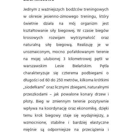
Jednym z ważniejszych bodźców treningowych
w okresie jesienno-zimowego treningu, który
świetnie działa na mój organizm jest
kształtowanie siły biegowej. W czasie biegów
krosowych rozwijam wytrzymałość oraz
naturalną siłę biegową. Realizuję je w
urozmaiconym, mocno pofałdowanym terenie
na mojej ulubionej 3 kilometrowej pętli w
warszawskim Lesie Bielańskim. Pętla
charakteryzuje się czterema podbiegami o
długości od 60 do 250 metrów, kilkoma krótkimi
„siodełkami” oraz licznymi zbiegami, naturalnymi
przeszkodami – jak powalone konary drzew i
płoty. Bieg w zmiennym terenie pozytywnie
wpływa na koordynację oraz ekonomikę, dzięki
temu krok biegowy staje się wydajniejszy, a
wzmocnione, stabilne i bardziej elastyczne
mięśnie są odporniejsze na przeciążenia i