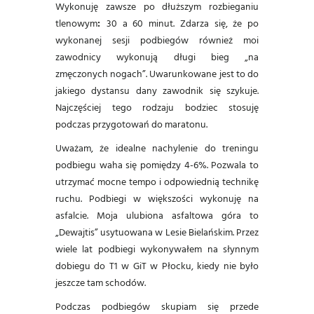
Wykonuję zawsze po dłuższym rozbieganiu
tlenowym
:
30 a 60 minut. Zdarza się, że po
wykonanej sesji podbiegów również moi
zawodnicy wykonują długi bieg „na
zmęczonych nogach”. Uwarunkowane jest to do
jakiego dystansu dany zawodnik się szykuje.
Najczęściej tego rodzaju bodziec stosuję
podczas przygotowań do maratonu.
Uważam, że idealne nachylenie do treningu
podbiegu waha się pomiędzy 4-6%. Pozwala to
utrzymać mocne tempo i odpowiednią technikę
ruchu. Podbiegi w większości wykonuję na
asfalcie. Moja ulubiona asfaltowa góra to
„Dewajtis” usytuowana w Lesie Bielańskim. Przez
wiele lat podbiegi wykonywałem na słynnym
dobiegu do T1 w GiT w Płocku, kiedy nie było
jeszcze tam schodów.
Podczas podbiegów skupiam się przede