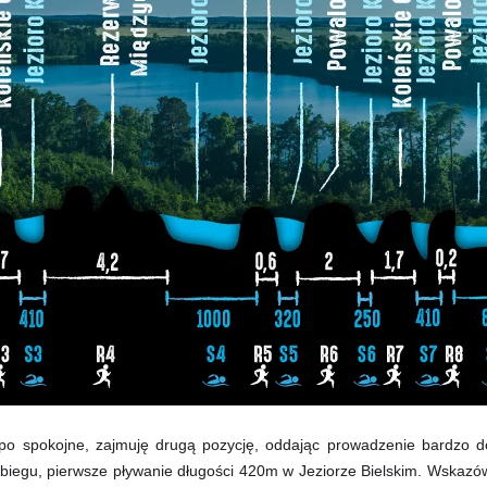
o spokojne, zajmuję drugą pozycję, oddając prowadzenie bardzo d
egu, pierwsze pływanie długości 420m w Jeziorze Bielskim. Wskazówki