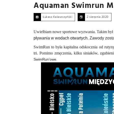
Aquaman Swimrun M
Łukasz Kalaszczyński
2 sierpnia 2020
Uwielbiam nowe sportowe wyzwania. Takim był
pływania w wodach otwartych.
Zawody zosta
SwimRun to była kapitalna odskocznia od rutyn
tri. Pomimo zmęczenia, kilku siniaków, zgubien
SwimRun’owe.