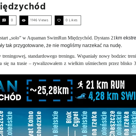
iędzychód
0
1146 Views
0
Likes
 start „solo” w Aquaman SwimRun Międzychód. Dystans 21
km ekstre
ły tak przygotowane, że nie mogliśmy narzekać na nudę.
y treningowej, standardowego treningu. Wspaniały nowy bodziec tre
ia się na trasie – rywalizowałem z wielkim uśmiechem przez blisko 