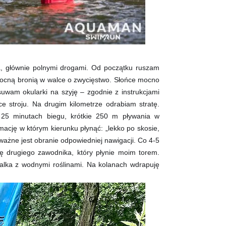
a, głównie polnymi drogami. Od początku ruszam
ocną bronią w walce o zwycięstwo. Słońce mocno
wam okularki na szyję – zgodnie z instrukcjami
stroju. Na drugim kilometrze odrabiam stratę.
25 minutach biegu, krótkie 250 m pływania w
mację w którym kierunku płynąć: „lekko po skosie,
ważne jest obranie odpowiedniej nawigacji. Co 4-5
ę drugiego zawodnika, który płynie moim torem.
alka z wodnymi roślinami. Na kolanach wdrapuję