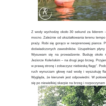
Z wody wychodzę około 30 sekund za liderem – 
mocno. Zależnie od ukształtowania terenu temp
praży. Robi się gorąco w neoprenowej piance. 
doświadczonych zawodników. Uzupełniam płyny 
Wysuwam się na prowadzenie. Buduję około m
Jeziorze
Koleńskim – na drugi jego brzeg. Przyje
w prawą stronę i zobaczysz niebieską flagę”. Pod
ruch wynurzam głowę nad wodę i wyszukuję flag
Wygląda, że kierunek jest odpowiedni. W połow
się po niewielkiej skarpie na brzeg i rozpoczyna