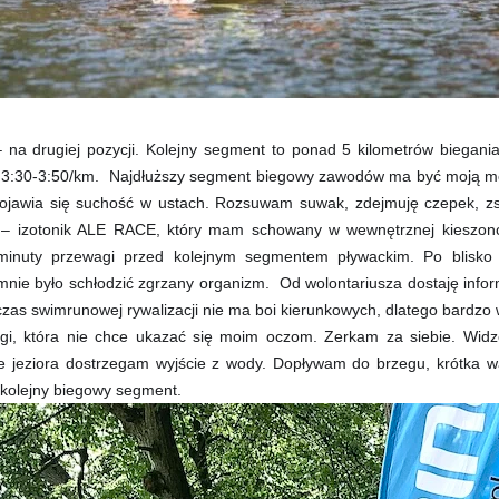
na drugiej pozycji. Kolejny segment to ponad 5 kilometrów biegani
o 3:30-3:50/km. Najdłuższy segment biegowy zawodów ma być moją m
Pojawia się suchość w ustach. Rozsuwam suwak, zdejmuję czepek, zsu
– izotonik ALE RACE, który mam schowany w wewnętrznej kieszonce 
inuty przewagi przed kolejnym segmentem pływackim. Po blisko 
mnie było schłodzić zgrzany organizm. Od wolontariusza dostaję infor
czas swimrunowej rywalizacji nie ma boi kierunkowych, dlatego bardzo 
i, która nie chce ukazać się moim oczom. Zerkam za siebie. Widz
ie jeziora dostrzegam wyjście z wody. Dopływam do brzegu, krótka w
m kolejny biegowy segment.