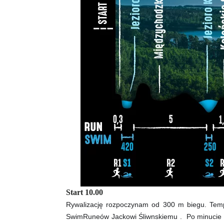
Start 10.00
Rywalizację rozpoczynam od 300 m biegu. Temp
SwimRuneów Jackowi Śliwnskiemu . Po minucie bi