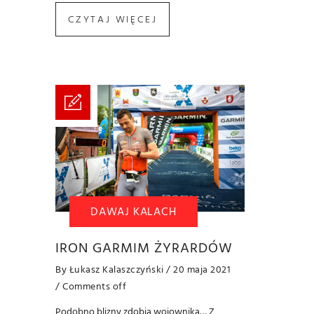
CZYTAJ WIĘCEJ
DAWAJ KALACH
IRON GARMIM ŻYRARDÓW
By
Łukasz Kalaszczyński
/ 20 maja 2021
/
Comments off
Podobno blizny zdobią wojownika… Z