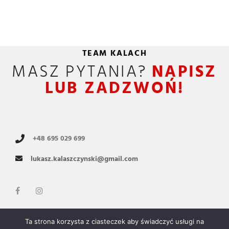
TEAM KALACH
MASZ PYTANIA?
NAPISZ
LUB ZADZWOŃ!
+48 695 029 699
lukasz.kalaszczynski@gmail.com
Copyright © 2021 Team Kalach by
Pekrul.pl
Ta strona korzysta z ciasteczek aby świadczyć usługi na