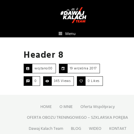
Menu
Header 8
wojtano00
19 września 2017
0
345 Views
0
Likes
HOME
O MNIE
Oferta Współpracy
OFERTA OBOZU TRENINGOWEGO – SZKLARSKA PORĘBA
Dawaj Kalach Team
BLOG
WIDEO
KONTAKT