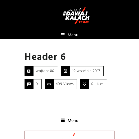
Menu
Header 6
wojtano00
19 września 2017
0
409 Views
0
Likes
Menu