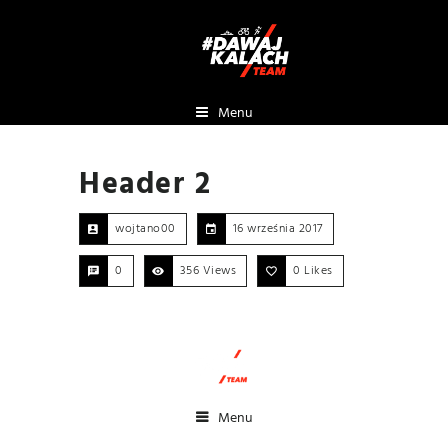
Menu
Header 2
wojtano00
16 września 2017
0
356 Views
0
Likes
Menu