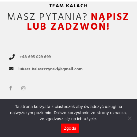
TEAM KALACH
MASZ PYTANIA?
NAPISZ
LUB ZADZWOŃ!
+48 695 029 699
lukasz.kalaszczynski@gmail.com
Ta strona korzysta z ciasteczek aby świadczyć usługi na
Copyright © 2021 Team Kalach by
Pekrul.pl
najwyższym poziomie. Dalsze korzystanie ze strony oznacza,
że zgadzasz się na ich użycie.
Polityka prywatności
Zgoda