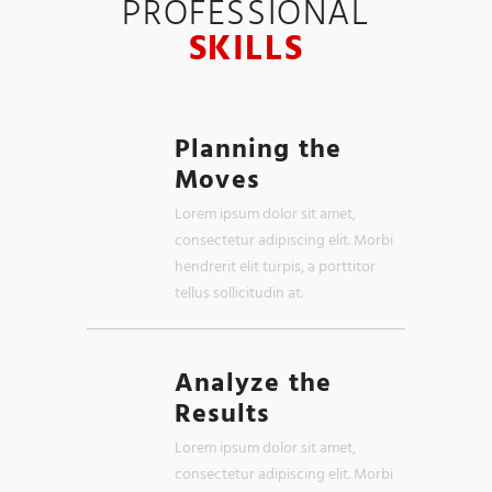
PROFESSIONAL
SKILLS
Planning the
Moves
Lorem ipsum dolor sit amet,
consectetur adipiscing elit. Morbi
hendrerit elit turpis, a porttitor
tellus sollicitudin at.
Analyze the
Results
Lorem ipsum dolor sit amet,
consectetur adipiscing elit. Morbi