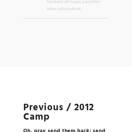
hendrerit elit turpis, a porttitor
tellus sollicitudin at.
Previous / 2012
Camp
Oh, pray send them back; send